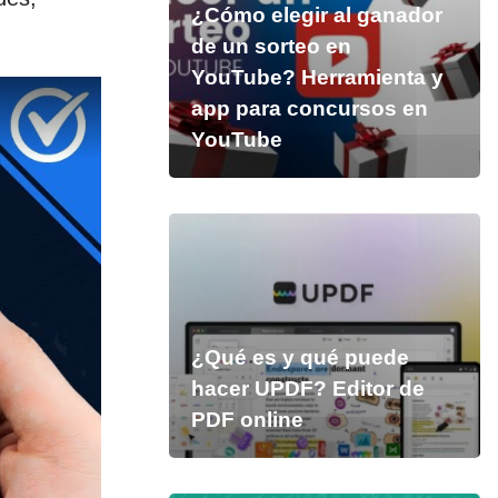
¿Cómo elegir al ganador
de un sorteo en
YouTube? Herramienta y
app para concursos en
YouTube
¿Qué es y qué puede
hacer UPDF? Editor de
PDF online