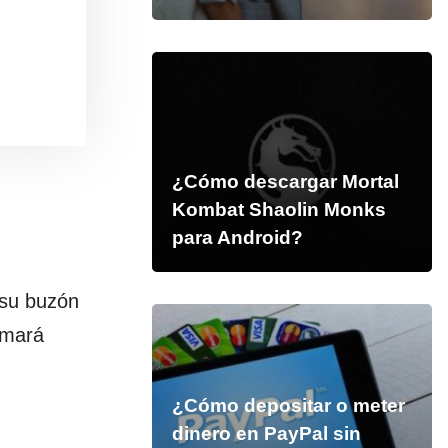
¿Cómo descargar Mortal
Kombat Shaolin Monks
para Android?
su buzón
omará
¿Cómo depositar o meter
dinero en PayPal sin