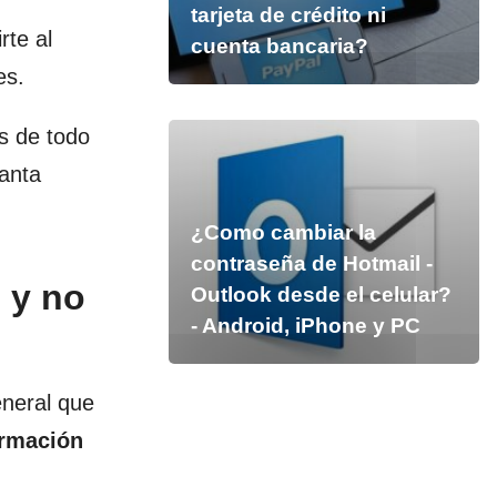
tarjeta de crédito ni
rte al
cuenta bancaria?
es.
es de todo
anta
¿Como cambiar la
contraseña de Hotmail -
 y no
Outlook desde el celular?
- Android, iPhone y PC
eneral que
ormación