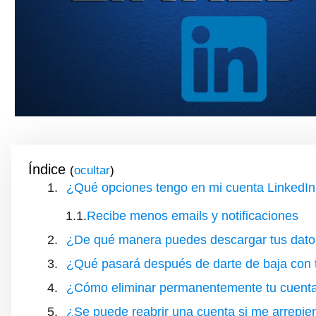
Índice
(
)
¿Qué opciones tengo en mi cuenta LinkedI
Recibe menos emails y notificaciones
¿De qué manera puedes descargar tus datos
¿Qué pasará después de darte de baja con tu
¿Cómo eliminar permanentemente tu cuenta
¿Se puede reabrir una cuenta si me arrepien