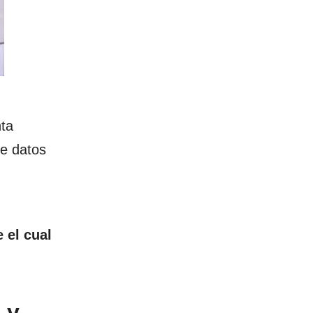
nta
de datos
 el cual
 y