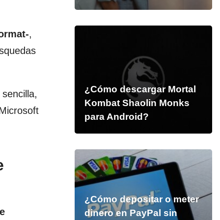
ormat-
,
búsquedas
¿Cómo descargar Mortal
encilla,
Kombat Shaolin Monks
Microsoft
para Android?
e
¿Cómo depositar o meter
e
dinero en PayPal sin