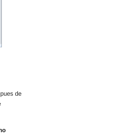
 pues de
e
no