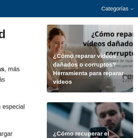
Categorías
d
¿Cómo reparar vídeos
dañados o corruptos?
as
, más
Herramienta para reparar
ás
vídeos
 especial
argar
¿Cómo recuperar el