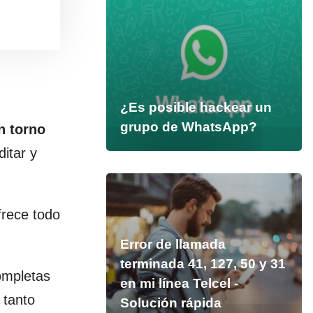
¿Es posible hackear un
grupo de WhatsApp?
n torno
itar y
frece todo
Error de llamada
terminada 41, 127, 50 y 31
ompletas
en mi línea Telcel -
 tanto
Solución rápida