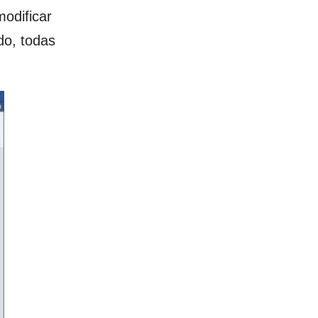
odificar
do, todas