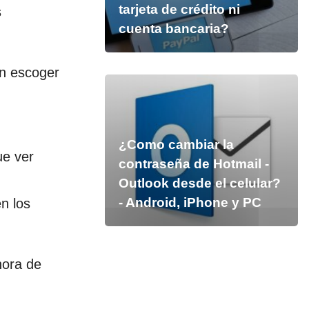
tarjeta de crédito ni
s
cuenta bancaria?
en escoger
¿Como cambiar la
ue ver
contraseña de Hotmail -
Outlook desde el celular?
- Android, iPhone y PC
n los
hora de