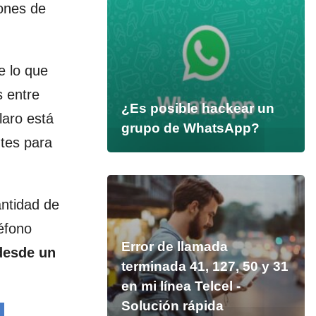
iones de
e lo que
s entre
¿Es posible hackear un
laro está
grupo de WhatsApp?
tes para
ntidad de
léfono
Error de llamada
desde un
terminada 41, 127, 50 y 31
en mi línea Telcel -
Solución rápida