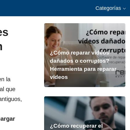
Categorías
es
n
¿Cómo reparar vídeos
dañados o corruptos?
Herramienta para reparar
vídeos
n la
al que
antiguos,
,
argar
¿Cómo recuperar el