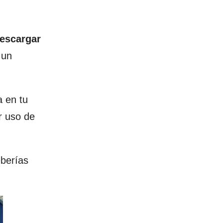
escargar
 un
a en tu
r uso de
eberías