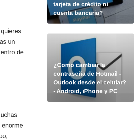
tarjeta de crédito ni
cuenta bancaria?
 quieres
ras un
dentro de
¿Como cambiar la
contraseña de Hotmail -
Outlook desde el celular?
- Android, iPhone y PC
muchas
a enorme
oo,