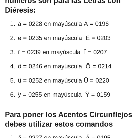
números son para las Letras con
Diéresis:
ä = 0228 en mayúscula Ä = 0196
ë = 0235 en mayúscula Ë = 0203
ï = 0239 en mayúscula Ï = 0207
ö = 0246 en mayúscula Ö = 0214
ü = 0252 en mayúscula Ü = 0220
ÿ = 0255 en mayúscula Ÿ = 0159
Para poner los Acentos Circunflejos
debes utilizar estos comandos
ã = 0227 en mayúscula Ã = 0195