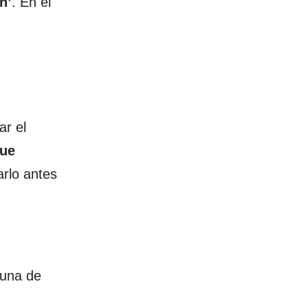
n’
. En el
ar el
que
arlo antes
 una de