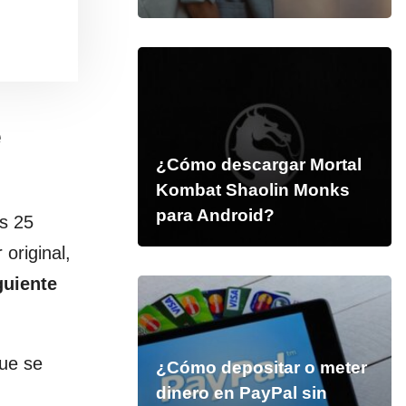
e
¿Cómo descargar Mortal
Kombat Shaolin Monks
para Android?
os 25
original,
guiente
que se
¿Cómo depositar o meter
dinero en PayPal sin