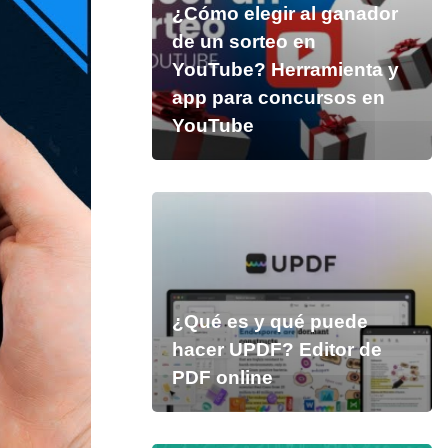
¿Cómo elegir al ganador
de un sorteo en
YouTube? Herramienta y
app para concursos en
YouTube
¿Qué es y qué puede
hacer UPDF? Editor de
PDF online