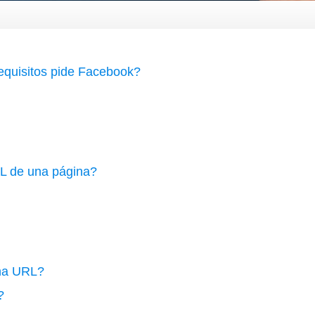
equisitos pide Facebook?
RL de una página?
una URL?
?