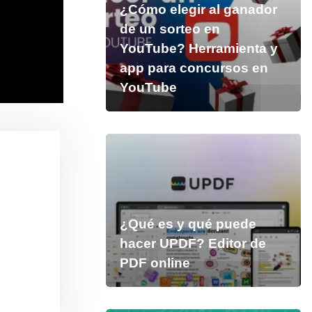
¿Cómo elegir al ganador
de un sorteo en
YouTube? Herramienta y
app para concursos en
YouTube
¿Qué es y qué puede
hacer UPDF? Editor de
PDF online