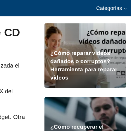
Categorías
e CD
¿Cómo reparar vídeos
dañados o corruptos?
zada el
Herramienta para reparar
vídeos
X del
.
dget. Otra
¿Cómo recuperar el