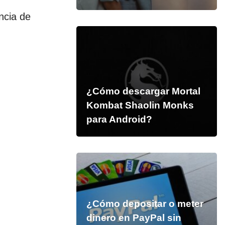
ncia de
¿Cómo descargar Mortal
Kombat Shaolin Monks
para Android?
¿Cómo depositar o meter
dinero en PayPal sin