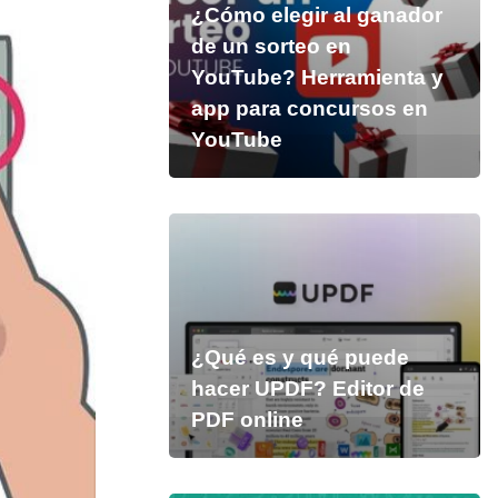
¿Cómo elegir al ganador
de un sorteo en
YouTube? Herramienta y
app para concursos en
YouTube
¿Qué es y qué puede
hacer UPDF? Editor de
PDF online