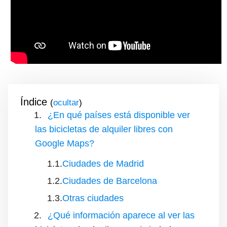
Índice
(
)
¿En qué países está disponible ver
las bicicletas de alquiler libres con
Google Maps?
Ciudades de Madrid
Ciudades de Barcelona
Otras ciudades
¿Qué información aparece al ver las