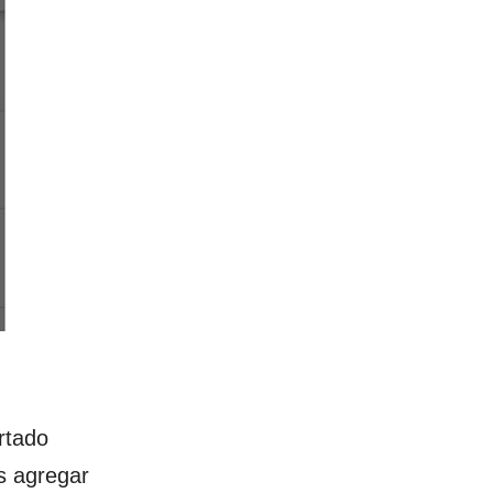
rtado
ás agregar