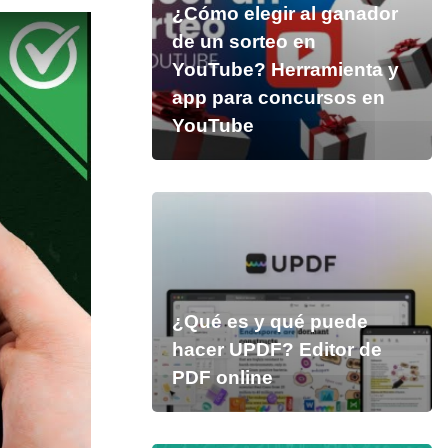
¿Cómo elegir al ganador
de un sorteo en
YouTube? Herramienta y
app para concursos en
YouTube
¿Qué es y qué puede
hacer UPDF? Editor de
PDF online