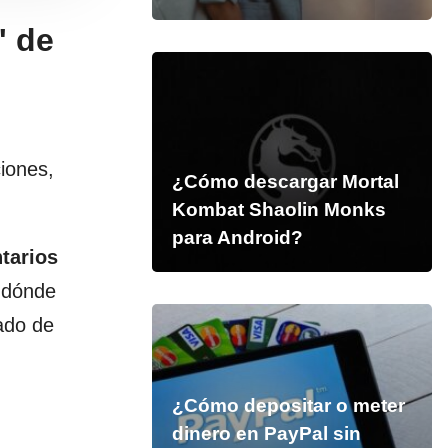
' de
ciones,
¿Cómo descargar Mortal
Kombat Shaolin Monks
para Android?
tarios
n dónde
ado de
¿Cómo depositar o meter
dinero en PayPal sin