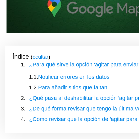
Índice
(
)
¿Para qué sirve la opción 'agitar para envi
Notificar errores en los datos
Para añadir sitios que faltan
¿Qué pasa al deshabilitar la opción 'agitar
¿De qué forma revisar que tengo la última 
¿Cómo revisar que la opción de 'agitar para