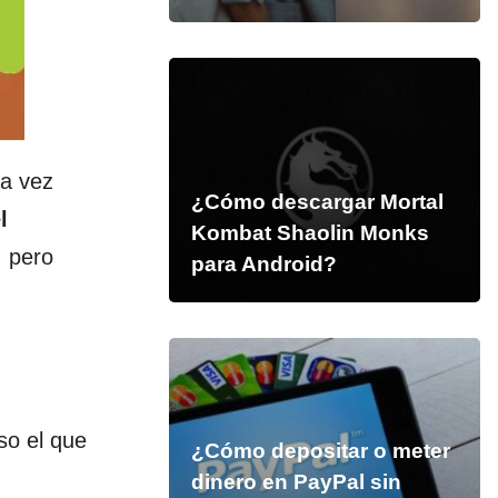
na vez
¿Cómo descargar Mortal
l
Kombat Shaolin Monks
, pero
para Android?
so el que
¿Cómo depositar o meter
dinero en PayPal sin