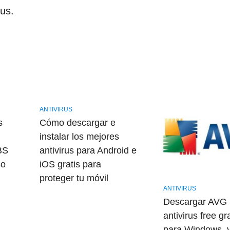
rus.
ANTIVIRUS
s
Cómo descargar e
instalar los mejores
BS
antivirus para Android e
so
iOS gratis para
proteger tu móvil
ANTIVIRUS
Descargar AVG
antivirus free gra
para Windows, 