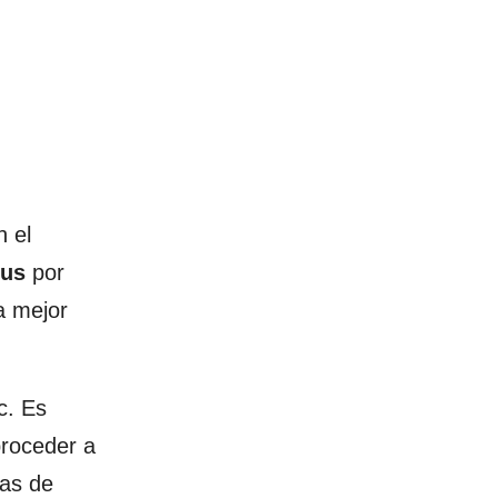
 el
rus
por
a mejor
c. Es
proceder a
has de