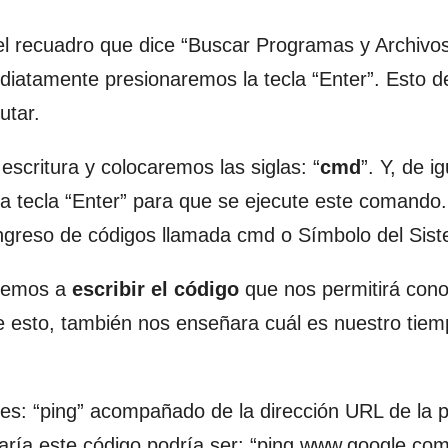
el recuadro que dice “Buscar Programas y Archivos
diatamente presionaremos la tecla “Enter”. Esto d
utar.
escritura y colocaremos las siglas: “
cmd
”. Y, de ig
a tecla “Enter” para que se ejecute este comando.
ngreso de códigos llamada cmd o Símbolo del Sis
aremos a
escribir el código
que nos permitirá cono
e esto, también nos enseñara cuál es nuestro tie
es: “ping” acompañado de la dirección URL de la 
ría este código podría ser: “ping www.google.com