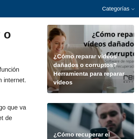
Categorías
 o
¿Cómo reparar vídeos
dañados o corruptos?
 función
Herramienta para reparar
 internet.
vídeos
igo que va
et de
¿Cómo recuperar el