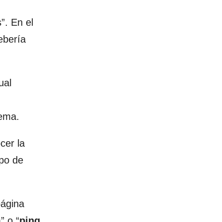
”. En el
ebería
ual
tema.
cer la
mpo de
página
” o “
ping