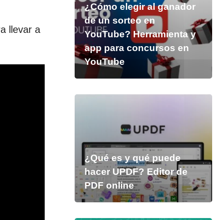
¿Cómo elegir al ganador
de un sorteo en
a llevar a
YouTube? Herramienta y
app para concursos en
YouTube
¿Qué es y qué puede
hacer UPDF? Editor de
PDF online