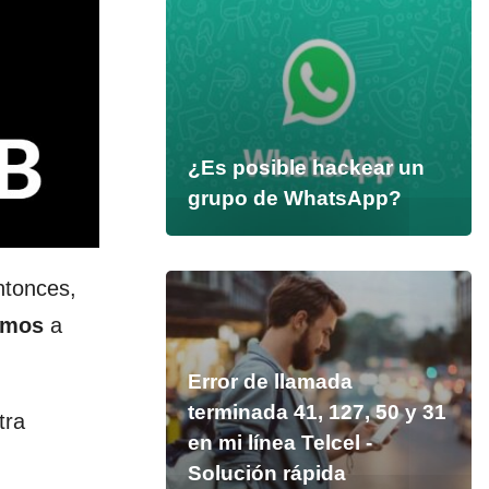
¿Es posible hackear un
grupo de WhatsApp?
ntonces,
emos
a
Error de llamada
terminada 41, 127, 50 y 31
tra
en mi línea Telcel -
Solución rápida