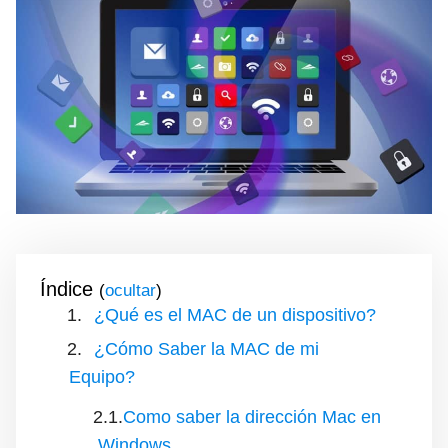
Índice
(
)
¿Qué es el MAC de un dispositivo?
¿Cómo Saber la MAC de mi
Equipo?
Como saber la dirección Mac en
Windows