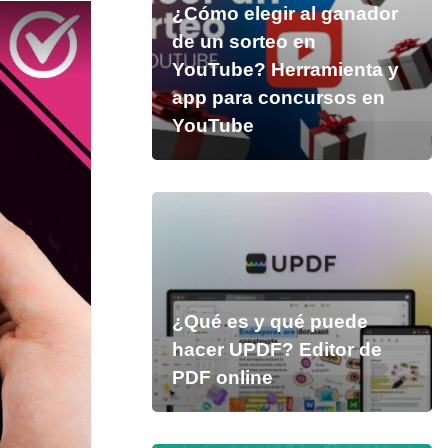
¿Cómo elegir al ganador
de un sorteo en
YouTube? Herramienta y
app para concursos en
YouTube
¿Qué es y qué puede
hacer UPDF? Editor de
PDF online