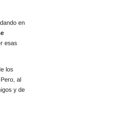
ardando en
se
er esas
e los
 Pero, al
migos y de