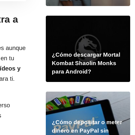
ra a
les aunque
¿Cómo descargar Mortal
 en tu
Kombat Shaolin Monks
ídeos y
para Android?
ra ti.
,
erso
s
¿Cómo depositar o meter
dinero en PayPal sin