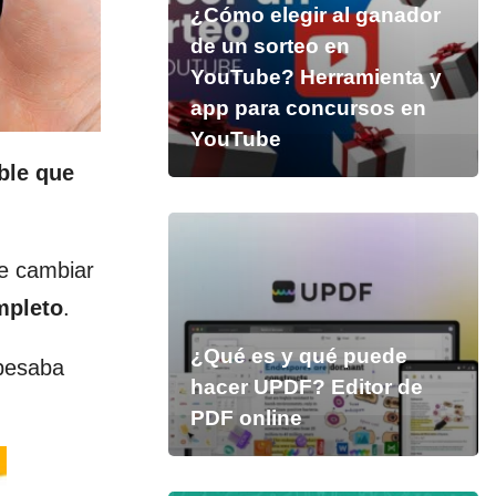
¿Cómo elegir al ganador
de un sorteo en
YouTube? Herramienta y
app para concursos en
YouTube
ble que
e cambiar
mpleto
.
¿Qué es y qué puede
pesaba
hacer UPDF? Editor de
PDF online