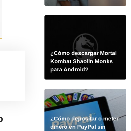
¿Cómo descargar Mortal
Kombat Shaolin Monks
para Android?
o
¿Cómo depositar o meter
dinero en PayPal sin