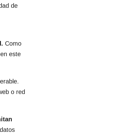
dad de
d.
Como
 en este
erable.
web o red
itan
 datos