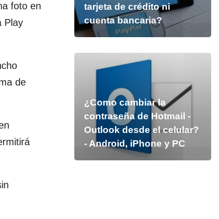
na foto en
tarjeta de crédito ni
cuenta bancaria?
 Play
ncho
rma de
¿Como cambiar la
contraseña de Hotmail -
den
Outlook desde el celular?
rmitirá
- Android, iPhone y PC
in