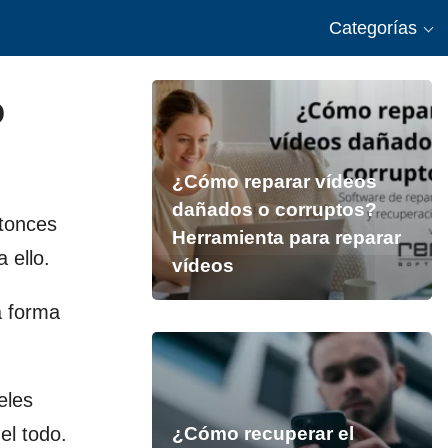
Categorías
o
¿Cómo reparar vídeos
dañados o corruptos?
ntonces
Herramienta para reparar
 ello.
vídeos
a forma
eles
el todo.
¿Cómo recuperar el