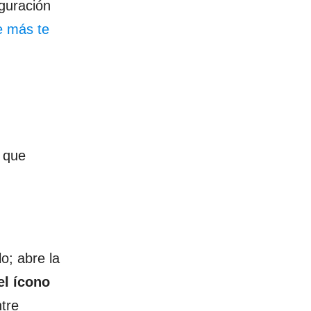
iguración
e más te
a que
o; abre la
el ícono
tre