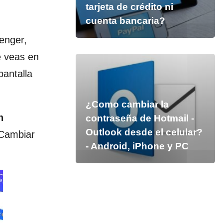
tarjeta de crédito ni
cuenta bancaria?
enger,
e veas en
pantalla
¿Como cambiar la
n
contraseña de Hotmail -
Outlook desde el celular?
‘Cambiar
- Android, iPhone y PC