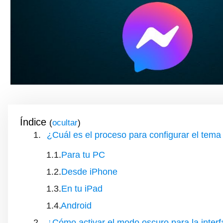
Índice
(
)
¿Cuál es el proceso para configurar el tem
Para tu PC
Desde iPhone
En tu iPad
Android
¿Cómo activar el modo oscuro para la inte