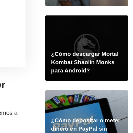
¿Cómo descargar Mortal
Kombat Shaolin Monks
para Android?
er
remos a
¿Cómo depositar o meter
dinero en PayPal sin