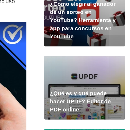
ncluso
¿Cómo elegir al ganador
de un sorteo en
YouTube? Herramienta y
app para concursos en
YouTube
¿Qué es y qué puede
hacer UPDF? Editor de
PDF online