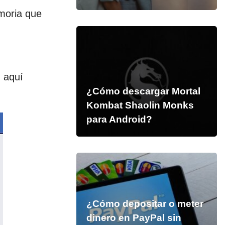
emoria que
 aquí
¿Cómo descargar Mortal
Kombat Shaolin Monks
para Android?
¿Cómo depositar o meter
dinero en PayPal sin