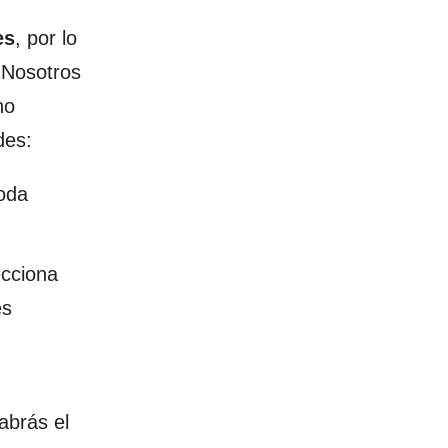
es
, por lo
 Nosotros
ho
des:
toda
cciona
es
abrás el