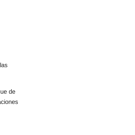
las
que de
aciones