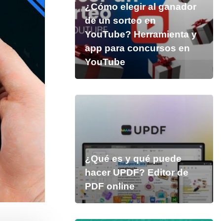
¿Cómo elegir al ganador
de un sorteo en
YouTube? Herramienta y
app para concursos en
YouTube
¿Qué es y qué puede
hacer UPDF? Editor de
PDF online