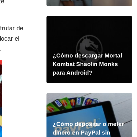
te
frutar de
locar el
.
¿Cómo descargar Mortal
Kombat Shaolin Monks
para Android?
¿Cómo depositar o meter
dinero en PayPal sin