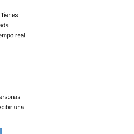
 Tienes
ada
iempo real
personas
cibir una