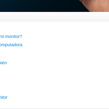
mi monitor?
 computadora
bien
itor