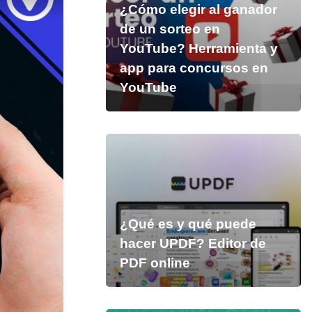
¿Cómo elegir al ganador
de un sorteo en
YouTube? Herramienta y
app para concursos en
YouTube
¿Qué es y qué puede
hacer UPDF? Editor de
PDF online