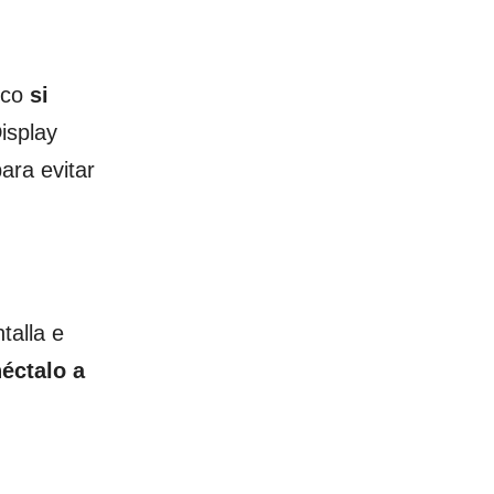
ico
si
isplay
ara evitar
talla e
éctalo a