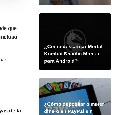
uede que
incluso
¿Cómo descargar Mortal
Kombat Shaolin Monks
nar
para Android?
¿Cómo depositar o meter
yas de la
dinero en PayPal sin