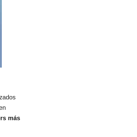
izados
den
ers más