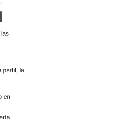
 las
perfil, la
o en
ería