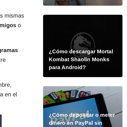
las mismas
amigos
o
ogramas
¿Cómo descargar Mortal
Kombat Shaolin Monks
tre
para Android?
mbre,
a en el
¿Cómo depositar o meter
dinero en PayPal sin