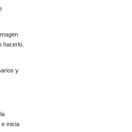
e
 imagen
o hacerlo.
sarios y
la
e inicia