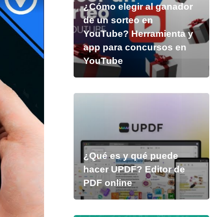
¿Cómo elegir al ganador
de un sorteo en
YouTube? Herramienta y
app para concursos en
YouTube
¿Qué es y qué puede
hacer UPDF? Editor de
PDF online