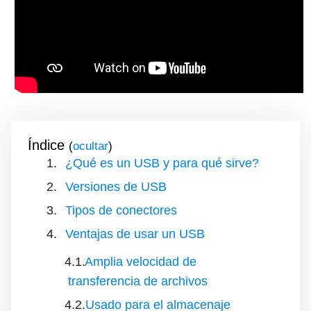
Índice
(
)
¿Qué es un USB y para qué sirve?
Versiones de USB
Tipos de conectores
Ventajas de usar un USB
Amplia velocidad de
transferencia de archivos
Usado para el almacenaje