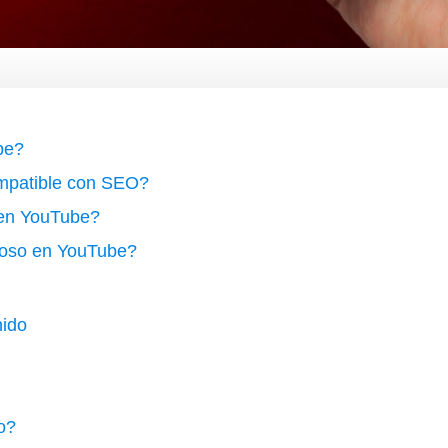
be?
mpatible con SEO?
n en YouTube?
toso en YouTube?
nido
o?