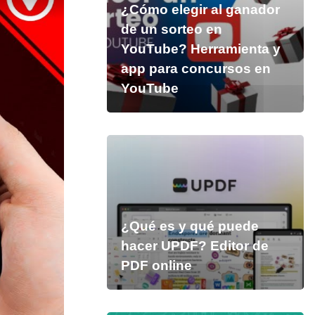
¿Cómo elegir al ganador
de un sorteo en
YouTube? Herramienta y
app para concursos en
YouTube
¿Qué es y qué puede
hacer UPDF? Editor de
PDF online