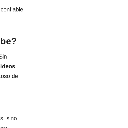
 confiable
ube?
Sin
videos
toso de
s, sino