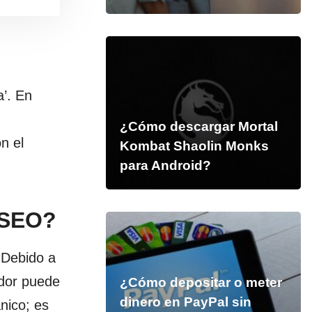
a’. En
¿Cómo descargar Mortal
n el
Kombat Shaolin Monks
para Android?
 SEO?
Debido a
ador puede
¿Cómo depositar o meter
dinero en PayPal sin
nico; es