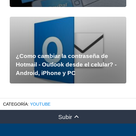
¿Como cambiar la contraseña de
Hotmail - Outlook desde el celular? -
Android, iPhone y PC
YOUTUBE
Subir