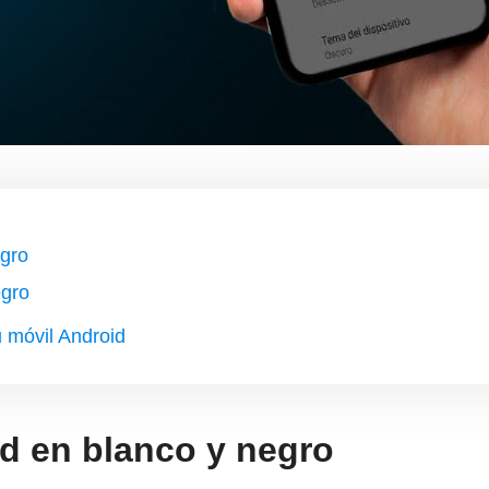
egro
egro
u móvil Android
id en blanco y negro