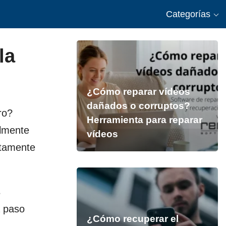
Categorías
la
¿Cómo reparar vídeos
dañados o corruptos?
ro?
Herramienta para reparar
almente
vídeos
ctamente
s
a paso
¿Cómo recuperar el