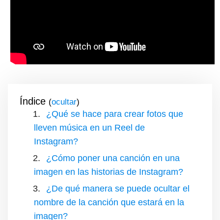
Índice
(
)
¿Qué se hace para crear fotos que
lleven música en un Reel de
Instagram?
¿Cómo poner una canción en una
imagen en las historias de Instagram?
¿De qué manera se puede ocultar el
nombre de la canción que estará en la
imagen?