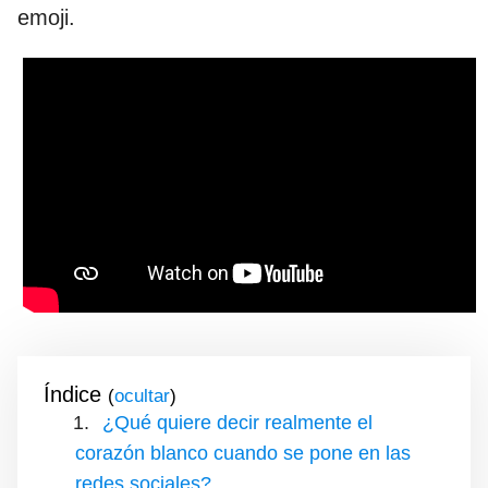
emoji.
Índice
(
)
¿Qué quiere decir realmente el
corazón blanco cuando se pone en las
redes sociales?