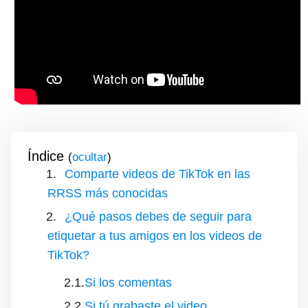
Índice
(
)
Comparte videos de TikTok en las
RRSS más conocidas
¿Qué pasos debes de seguir para
etiquetar a tus amigos en los videos de
TikTok?
Si los comentas
Si tú grabaste el video