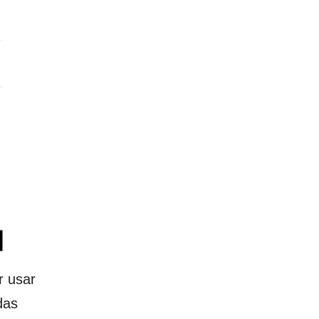
r usar
das