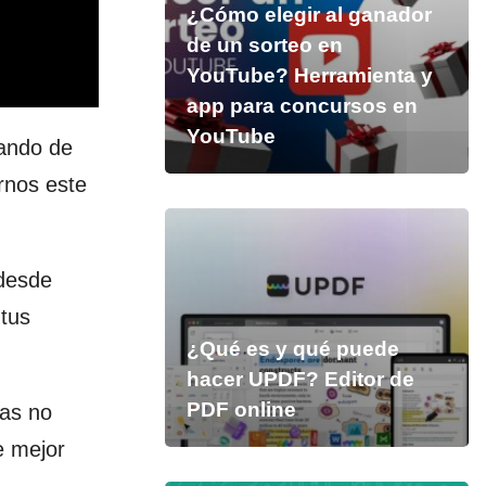
¿Cómo elegir al ganador
de un sorteo en
YouTube? Herramienta y
app para concursos en
YouTube
jando de
rnos este
esde
tus
¿Qué es y qué puede
hacer UPDF? Editor de
PDF online
ras no
e mejor