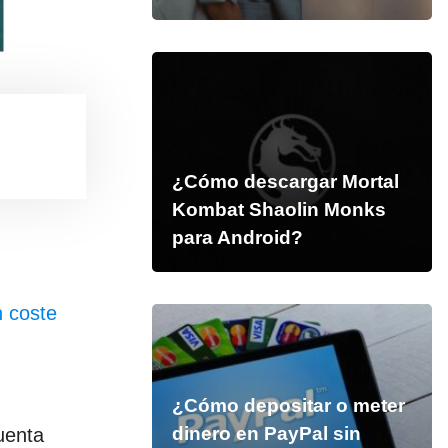
¿Cómo descargar Mortal
Kombat Shaolin Monks
para Android?
n coste
¿Cómo depositar o meter
dinero en PayPal sin
uenta