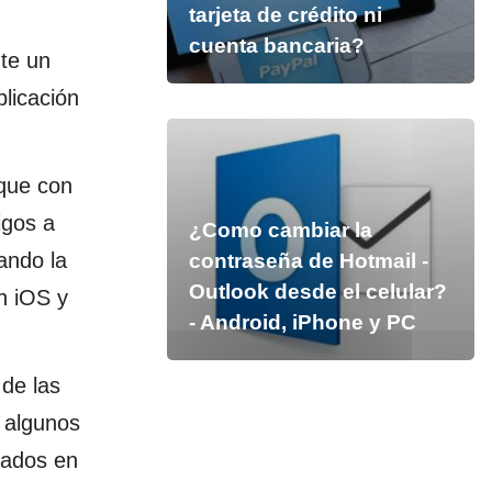
tarjeta de crédito ni
cuenta bancaria?
te un
plicación
 que con
igos a
¿Como cambiar la
ando la
contraseña de Hotmail -
Outlook desde el celular?
n iOS y
- Android, iPhone y PC
de las
e algunos
rados en