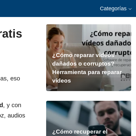
Categorías
atis
¿Cómo reparar vídeos
dañados o corruptos?
Herramienta para reparar
das, eso
vídeos
d
, y con
oz, audios
¿Cómo recuperar el