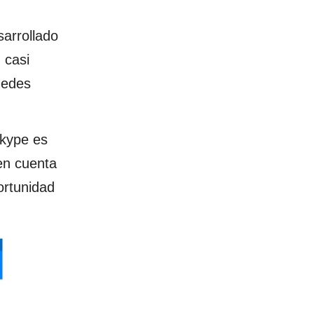
arrollado
 casi
uedes
kype es
 en cuenta
ortunidad