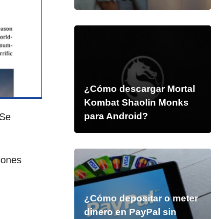
¿Cómo descargar Mortal
Kombat Shaolin Monks
para Android?
 Se
iones
¿Cómo depositar o meter
dinero en PayPal sin