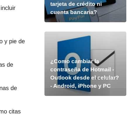
tarjeta de crédito ni
ncluir
cuenta bancaria?
o y pie de
¿Como cambiar la
cas de
contraseña de Hotmail -
Outlook desde el celular?
- Android, iPhone y PC
mnas de
mo citas