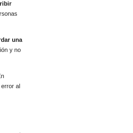
ibir
ersonas
rdar una
ión y no
En
error al