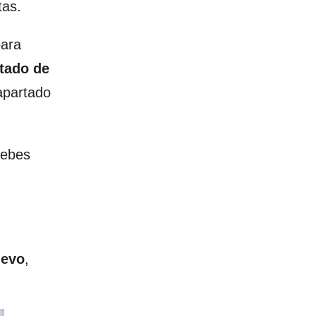
tas.
para
rtado de
 apartado
debes
uevo
,