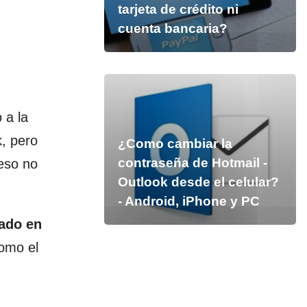
tarjeta de crédito ni
cuenta bancaria?
 a la
, pero
¿Como cambiar la
contraseña de Hotmail -
eso no
Outlook desde el celular?
- Android, iPhone y PC
eado en
como el