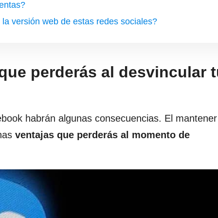
entas?
e la versión web de estas redes sociales?
que perderás al desvincular 
ebook habrán algunas consecuencias. El mantener
unas
ventajas que perderás al momento de