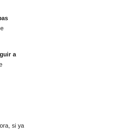
bas
de
guir a
e
ora, si ya