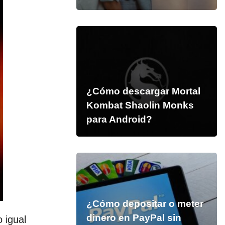
¿Cómo descargar Mortal
Kombat Shaolin Monks
para Android?
¿Cómo depositar o meter
dinero en PayPal sin
o igual