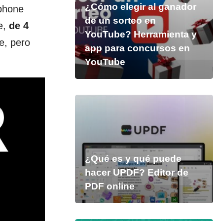
¿Cómo elegir al ganador
tphone
de un sorteo en
e,
de 4
YouTube? Herramienta y
e, pero
app para concursos en
YouTube
¿Qué es y qué puede
hacer UPDF? Editor de
PDF online