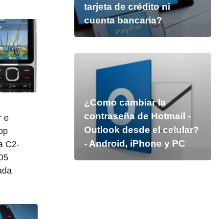
tarjeta de crédito ni
cuenta bancaria?
¿Como cambiar la
contraseña de Hotmail -
 e
Outlook desde el celular?
pp
- Android, iPhone y PC
a C2-
-05
zada