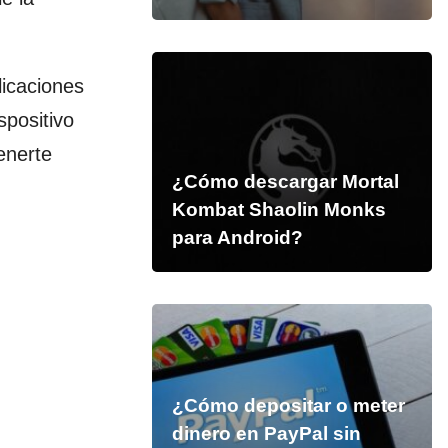
licaciones
spositivo
enerte
¿Cómo descargar Mortal
Kombat Shaolin Monks
para Android?
¿Cómo depositar o meter
dinero en PayPal sin