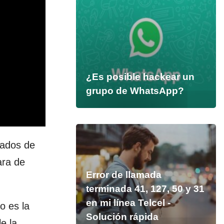
¿Es posible hackear un
grupo de WhatsApp?
tados de
ara de
Error de llamada
terminada 41, 127, 50 y 31
en mi línea Telcel -
o es la
Solución rápida
e la