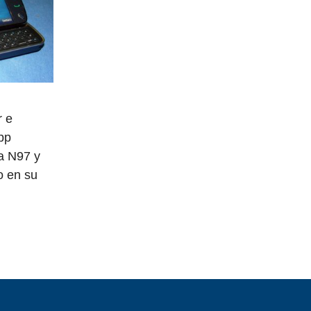
 e
pp
ia N97 y
o en su