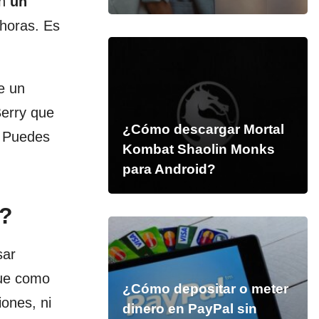
n
un
 horas. Es
e un
Berry que
¿Cómo descargar Mortal
. Puedes
Kombat Shaolin Monks
para Android?
y?
sar
que como
¿Cómo depositar o meter
ones, ni
dinero en PayPal sin