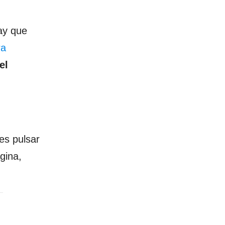
ay que
ra
el
es pulsar
gina,