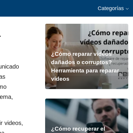
Categorías
a
¿Cómo reparar vídeos
dañados o corruptos?
unicado
Herramienta para reparar
as
vídeos
ómo
tema,
r videos,
¿Cómo recuperar el