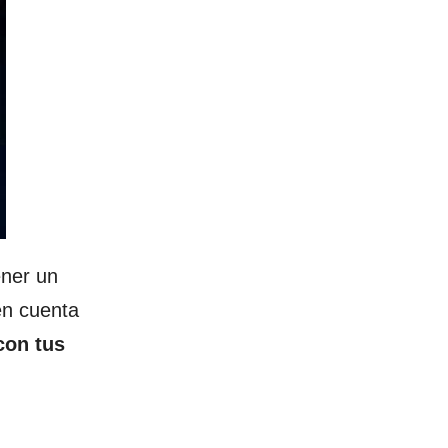
ener un
en cuenta
con tus