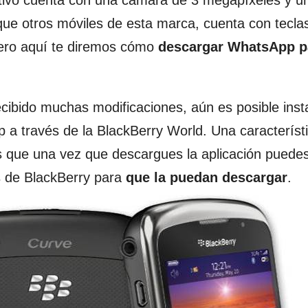
sitivo cuenta con una cámara de 3 megapíxeles y u
 que otros móviles de esta marca, cuenta con tecla
pero aquí te diremos cómo
descargar WhatsApp p
cibido muchas modificaciones, aún es posible inst
 a través de la BlackBerry World. Una característ
s que una vez que descargues la aplicación puede
s de BlackBerry para
que la puedan descargar
.