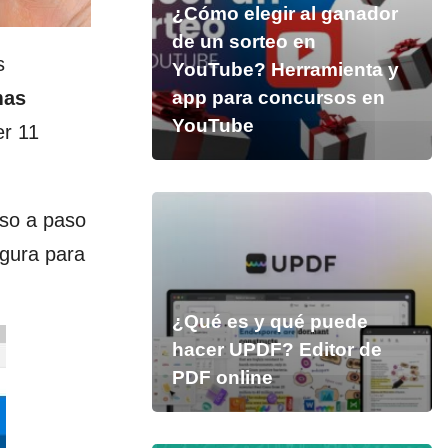
¿Cómo elegir al ganador
de un sorteo en
s
YouTube? Herramienta y
mas
app para concursos en
YouTube
er 11
aso a paso
egura para
¿Qué es y qué puede
hacer UPDF? Editor de
PDF online