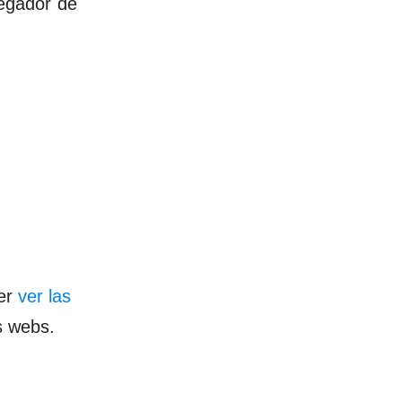
vegador de
der
ver las
s webs.