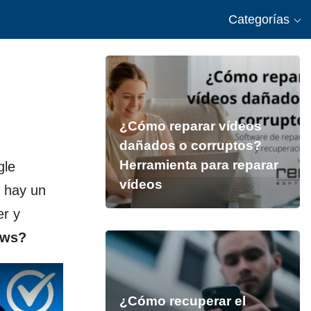
Categorías
¿Cómo reparar vídeos
dañados o corruptos?
Herramienta para reparar
gle
vídeos
, hay un
er y
ows?
¿Cómo recuperar el