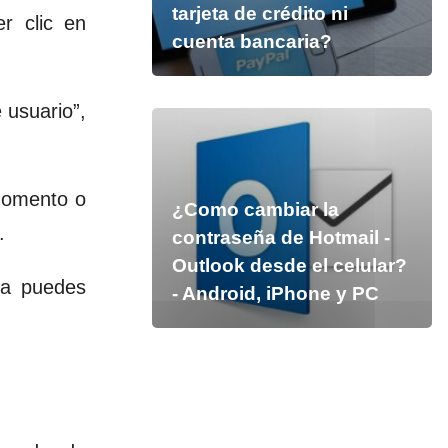
tarjeta de crédito ni
r clic en
cuenta bancaria?
 usuario”,
 momento o
¿Como cambiar la
.
contraseña de Hotmail -
Outlook desde el celular?
ya puedes
- Android, iPhone y PC