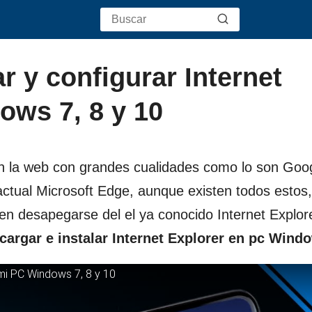
r y configurar Internet
ows 7, 8 y 10
en la web con grandes cualidades como lo son Goo
ctual Microsoft Edge, aunque existen todos estos
en desapegarse del el ya conocido Internet Explor
argar e instalar Internet Explorer en pc Wind
 mi PC Windows 7, 8 y 10