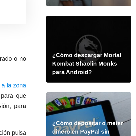
¿Cómo descargar Mortal
rrado o no
Kombat Shaolin Monks
para Android?
e a la zona
 para que
ión, para
¿Cómo depositar o meter
dinero en PayPal sin
ción pulsa