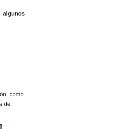
o
algunos
ión, como
s de