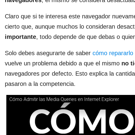
navegadores
, el mismo se considera desactual
Claro que si te interesa este navegador nueva
cierto que, aunque muchos lo consideran desact
importante
, todo depende de que debas o quie
Solo debes asegurarte de saber
cómo repararlo 
vuelve un problema debido a que el mismo
no t
navegadores por defecto. Esto explica la cantida
pasaron a la competencia.
Cómo Admitir las Media Queries en Internet Explorer