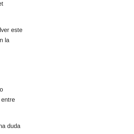
et
lver este
n la
do
 entre
una duda