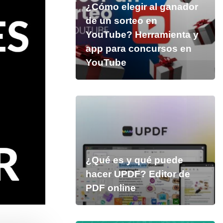
¿Cómo elegir al ganador
de un sorteo en
YouTube? Herramienta y
app para concursos en
YouTube
¿Qué es y qué puede
hacer UPDF? Editor de
PDF online