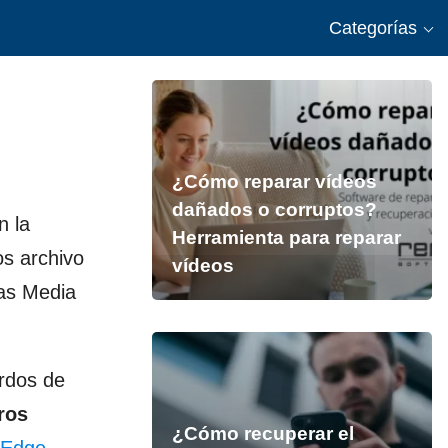
Categorías
¿Cómo reparar vídeos
dañados o corruptos?
n la
Herramienta para reparar
os archivo
vídeos
las Media
erdos de
ros
¿Cómo recuperar el