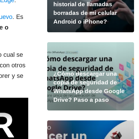
t Edge
.
historial de llamadas
borradas de mi celular
nuevo
. Es
Android o iPhone?
e o
o cual se
con otros
¿Cómo descargar una
orer y se
copia de seguridad de
WhatsApp desde Google
Drive? Paso a paso