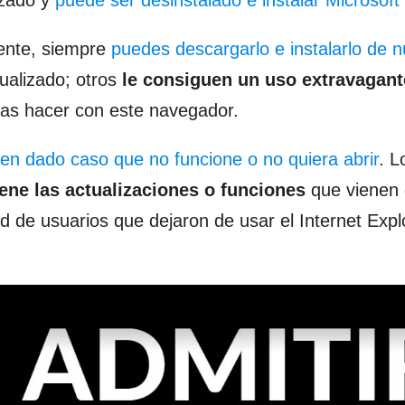
izado y
puede ser desinstalado e instalar Microsof
mente, siempre
puedes descargarlo e instalarlo de 
ualizado; otros
le consiguen un uso extravagant
ras hacer con este navegador.
en dado caso que no funcione o no quiera abrir
. L
iene las actualizaciones o funciones
que vienen 
d de usuarios que dejaron de usar el Internet Expl