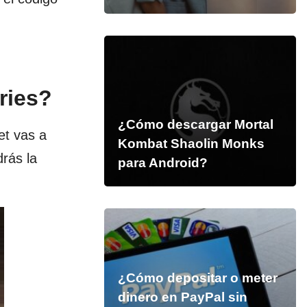
ries?
¿Cómo descargar Mortal
et vas a
Kombat Shaolin Monks
drás la
para Android?
¿Cómo depositar o meter
dinero en PayPal sin