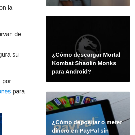
on la
irvan de
gura su
¿Cómo descargar Mortal
Kombat Shaolin Monks
para Android?
, por
iones
para
¿Cómo depositar o meter
dinero en PayPal sin