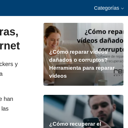
Categorías
ras,
rnet
¿Cómo reparar vídeos
dañados o corruptos?
ckers y
Herramienta para reparar
a
vídeos
se han
 las
¿Cómo recuperar el