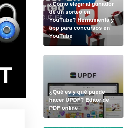
¿Cómo elegir al ganador
de un sorteo en
YouTube? Herramienta y
app para concursos en
YouTube
¿Qué es y qué puede
hacer UPDF? Editor de
PDF online