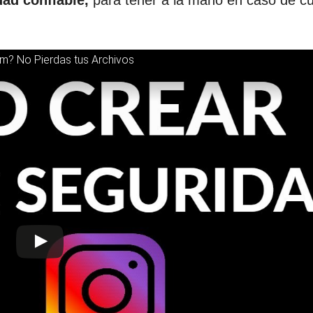
ad confiable,
para tener a la mano en caso de cu
m? No Pierdas tus Archivos