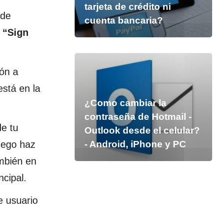
tarjeta de crédito ni
 de
cuenta bancaria?
n
“Sign
ión a
está en la
¿Como cambiar la
contraseña de Hotmail -
de tu
Outlook desde el celular?
uego haz
- Android, iPhone y PC
ambién en
ncipal.
e usuario