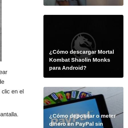
¿Cómo descargar Mortal
Kombat Shaolin Monks
para Android?
ear
de
clic en el
antalla.
¿Cómo depositar o meter
dinero en PayPal sin