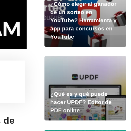
¿Cómo elegir al ganador
de un sorteo en
YouTube? Herramienta y
app para concursos en
YouTube
¿Qué es y qué puede
hacer UPDF? Editor de
PDF online
s de