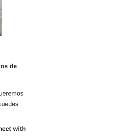
tos de
 queremos
 puedes
ect with