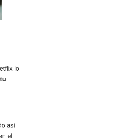
flix lo
 tu
do así
en el