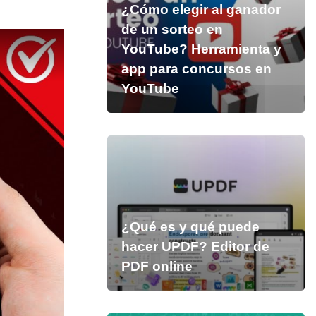
¿Cómo elegir al ganador
de un sorteo en
YouTube? Herramienta y
app para concursos en
YouTube
¿Qué es y qué puede
hacer UPDF? Editor de
PDF online