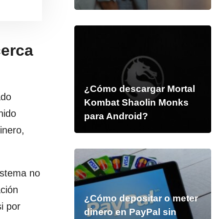
cerca
¿Cómo descargar Mortal
ado
Kombat Shaolin Monks
nido
para Android?
inero,
istema no
ación
¿Cómo depositar o meter
i por
dinero en PayPal sin