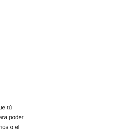
ue tú
para poder
ios o el