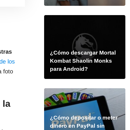
stras
¿Cómo descargar Mortal
Kombat Shaolin Monks
de los
para Android?
a foto
 la
¿Cómo depositar o meter
dinero en PayPal sin