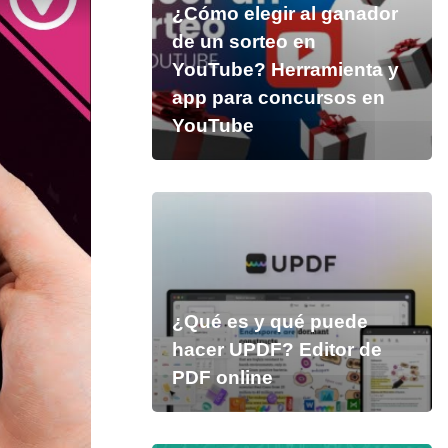
¿Cómo elegir al ganador
de un sorteo en
YouTube? Herramienta y
app para concursos en
YouTube
¿Qué es y qué puede
hacer UPDF? Editor de
PDF online