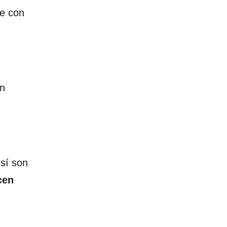
ue con
in
 sí son
cen