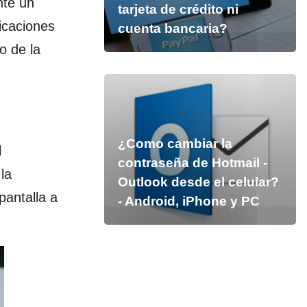
nte un
tarjeta de crédito ni
icaciones
cuenta bancaria?
o de la
¿Como cambiar la
l
contraseña de Hotmail -
la
Outlook desde el celular?
 pantalla a
- Android, iPhone y PC