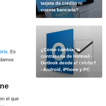
tarjeta de crédito ni
cuenta bancaria?
¿Como cambiar la
arla
. Es
contraseña de Hotmail -
ndamos
Outlook desde el celular?
- Android, iPhone y PC
ine
en el que