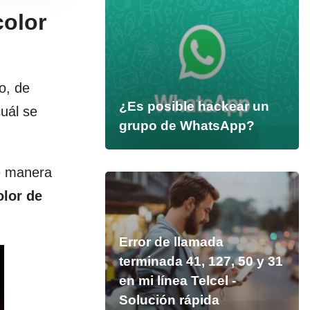
color
o, de
¿Es posible hackear un
uál se
grupo de WhatsApp?
de manera
olor de
Error de llamada
terminada 41, 127, 50 y 31
en mi línea Telcel -
Solución rápida