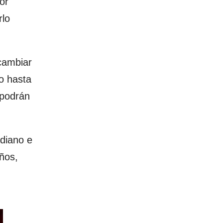
or
rlo
cambiar
lo hasta
 podrán
ediano e
ños,