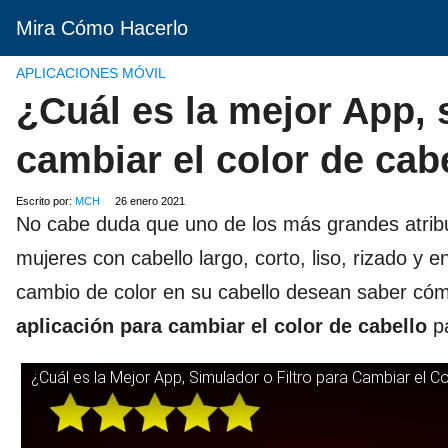
Mira Cómo Hacerlo
APLICACIONES MÓVIL
¿Cuál es la mejor App, s
cambiar el color de cab
Escrito por:
MCH
26 enero 2021
No cabe duda que uno de los más grandes atribu
mujeres con cabello largo, corto, liso, rizado y 
cambio de color en su cabello desean saber cóm
aplicación para cambiar el color de cabello
p
¿Cuál es la Mejor App, Simulador o Filtro para Cambiar el C