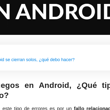
id se cierran solos, ¿qué debo hacer?
uegos en Android, ¿Qué ti
vo?
 este tipo de errores es por un
fallo relaciona