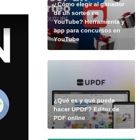
¿Cómo elegir al ganador
de un sorteo en
YouTube? Herramienta y
app para concursos en
YouTube
¿Qué es y qué puede
hacer UPDF? Editor de
PDF online