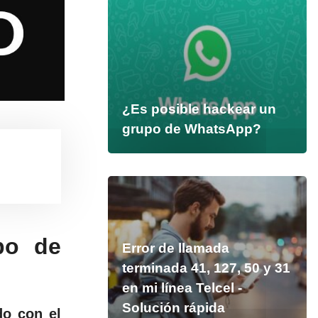
¿Es posible hackear un
grupo de WhatsApp?
po de
Error de llamada
terminada 41, 127, 50 y 31
en mi línea Telcel -
Solución rápida
do con el