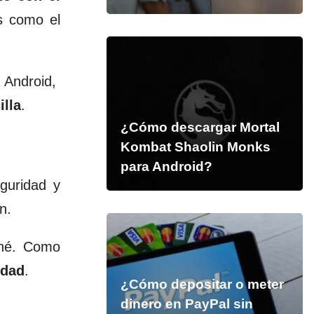
es como el
 Android,
lla
.
¿Cómo descargar Mortal
Kombat Shaolin Monks
para Android?
guridad y
n.
ché.
Como
idad
.
¿Cómo depositar o meter
dinero en PayPal sin