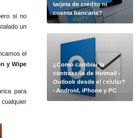
tarjeta de crédito ni
cuenta bancaria?
ero si no
stalado un
ancamos el
on y Wipe
¿Como cambiar la
contraseña de Hotmail -
Outlook desde el celular?
- Android, iPhone y PC
rica para
 cualquier