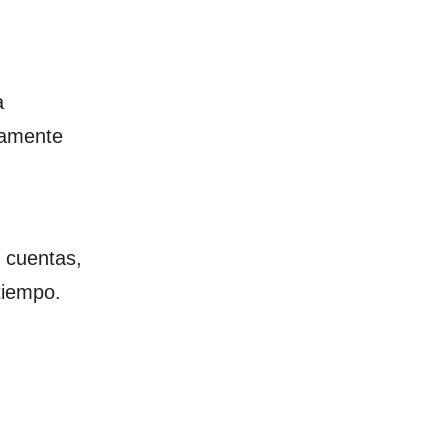
a
ivamente
 cuentas,
tiempo.