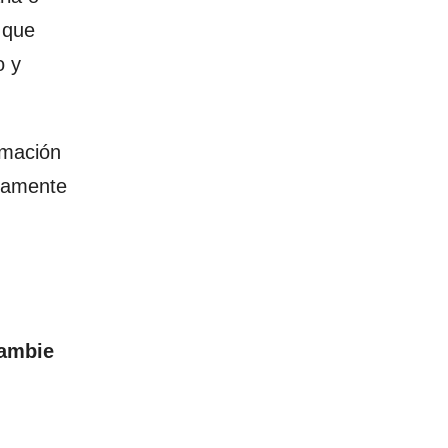
 que
o y
rmación
etamente
ambie