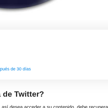
spués de 30 días
 de Twitter?
n así desea acceder a su contenido, debe recupera