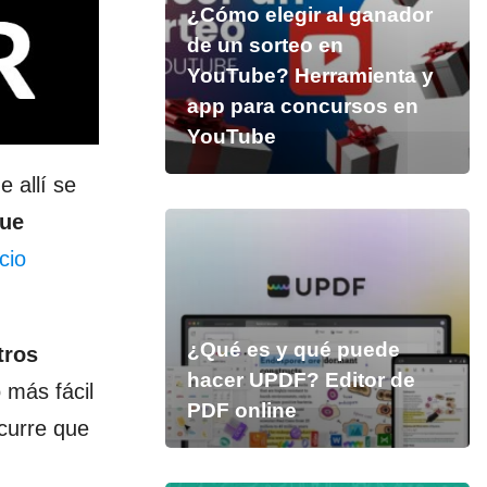
¿Cómo elegir al ganador
de un sorteo en
YouTube? Herramienta y
app para concursos en
YouTube
 allí se
que
cio
¿Qué es y qué puede
tros
hacer UPDF? Editor de
 más fácil
PDF online
curre que