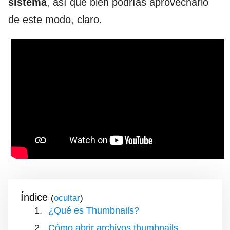
sistema
, así que bien podrías aprovecharlo
de este modo, claro.
Índice
(
)
¿Qué es Thumbnails?
Cómo abrir archivos thumbnails