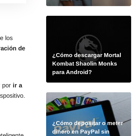
e los
ración de
¿Cómo descargar Mortal
Kombat Shaolin Monks
para Android?
r por
ir a
spositivo.
¿Cómo depositar o meter
dinero en PayPal sin
teligente,