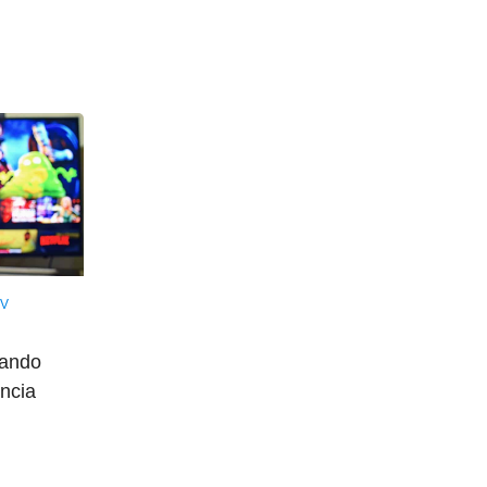
TV
mando
ancia