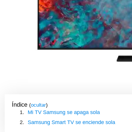
Índice
(
)
Mi TV Samsung se apaga sola
Samsung Smart TV se enciende sola