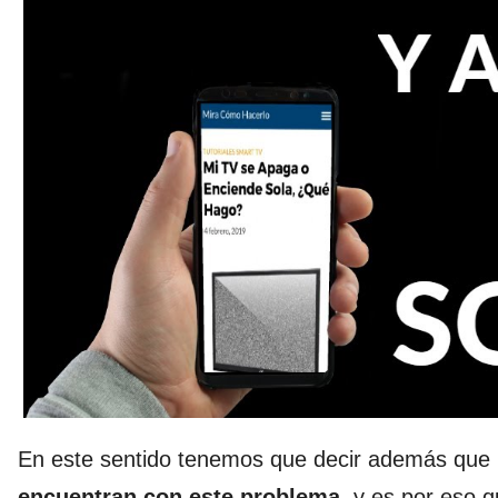
En este sentido tenemos que decir además que
encuentran con este problema
, y es por eso 