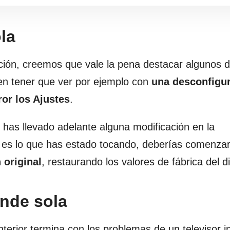
la
ución, creemos que vale la pena destacar algunos d
en tener que ver por ejemplo con
una desconfigu
or los Ajustes
.
has llevado adelante alguna modificación en la
é es lo que has estado tocando, deberías comenza
 original
, restaurando los valores de fábrica del di
nde sola
erior termina con los problemas de un televisor in