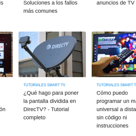
is
Soluciones a los fallos
anuncios de TV
más comunes
TUTORIALES SMART TV
TUTORIALES SMART 
¿Qué hago para poner
Cómo puedo
la pantalla dividida en
programar un 
ón
DirecTV? - Tutorial
universal a dist
completo
sin código ni
instrucciones