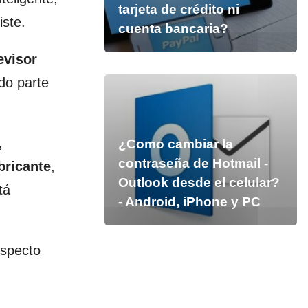
tarjeta de crédito ni
ste.
cuenta bancaria?
evisor
do parte
,
¿Como cambiar la
contraseña de Hotmail -
bricante
,
Outlook desde el celular?
tá
- Android, iPhone y PC
especto