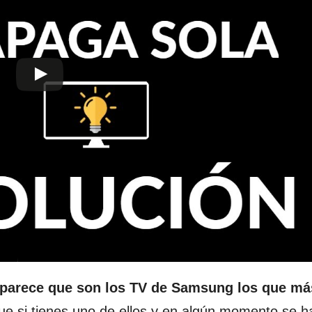
parece que son los TV de Samsung los que má
que si tienes uno de ellos y en algún momento se h