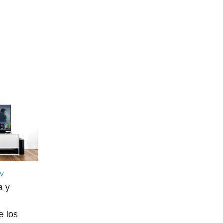
TV
a y
e los