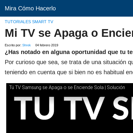
Mira Cómo Hacerlo
TUTORIALES SMART TV
Mi TV se Apaga o Enci
Escrito por:
Shrek
04 febrero 2019
¿Has notado en alguna oportunidad que tu t
Por curioso que sea, se trata de una situación 
teniendo en cuenta que si bien no es habitual e
Tú TV Samsung se Apaga o se Enciende Sola | Solución