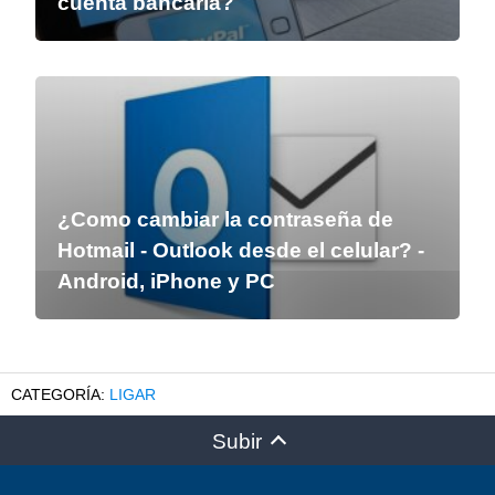
cuenta bancaria?
¿Como cambiar la contraseña de
Hotmail - Outlook desde el celular? -
Android, iPhone y PC
LIGAR
Subir