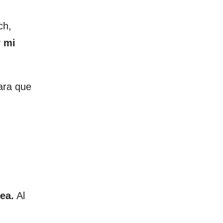
ch,
 mi
ara que
ea.
Al