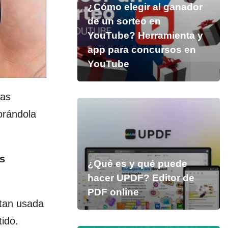
¿Cómo elegir al ganador
de un sorteo en
YouTube? Herramienta y
app para concursos en
YouTube
las
orándola
es
¿Qué es y qué puede
hacer UPDF? Editor de
PDF online
 tan usada
ido.