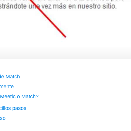
 de Match
lmente
 Meetic o Match?
cillos pasos
aso