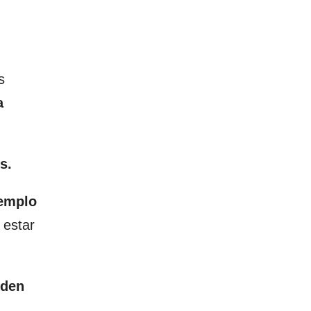
s
a
s.
jemplo
 estar
eden