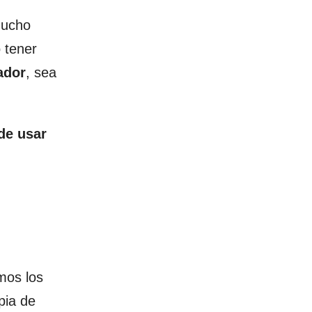
Mucho
 tener
ador
, sea
de usar
mos los
pia de