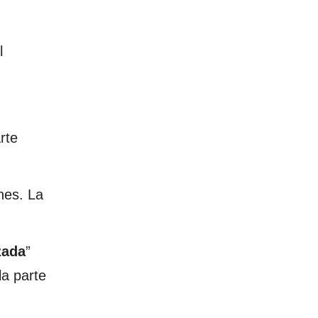
l
rte
nes. La
zada
”
la parte