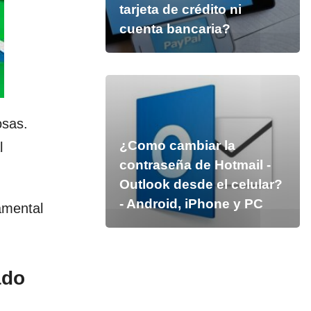
tarjeta de crédito ni
cuenta bancaria?
osas.
¿Como cambiar la
l
contraseña de Hotmail -
Outlook desde el celular?
- Android, iPhone y PC
damental
ado