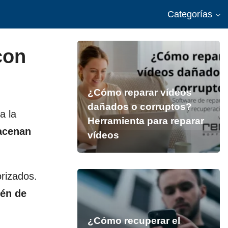
Categorías
con
¿Cómo reparar vídeos
dañados o corruptos?
a la
Herramienta para reparar
acenan
vídeos
orizados.
ién de
¿Cómo recuperar el