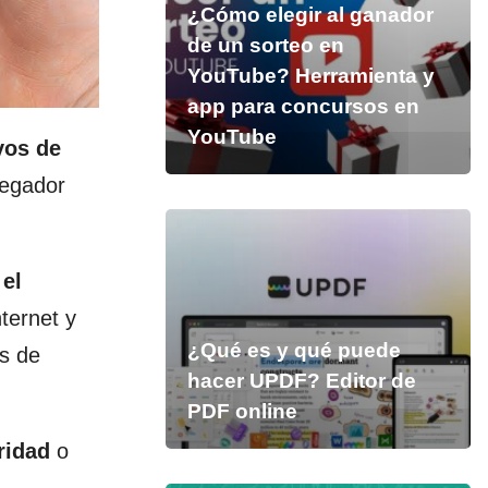
¿Cómo elegir al ganador
de un sorteo en
YouTube? Herramienta y
app para concursos en
YouTube
vos de
vegador
e
el
ternet y
¿Qué es y qué puede
es de
hacer UPDF? Editor de
PDF online
ridad
o