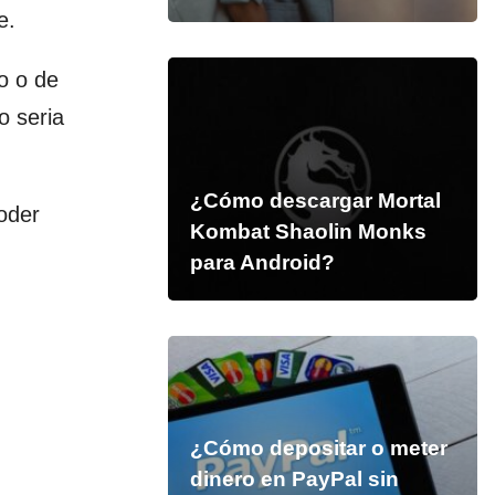
e.
o o de
o seria
¿Cómo descargar Mortal
oder
Kombat Shaolin Monks
para Android?
¿Cómo depositar o meter
dinero en PayPal sin