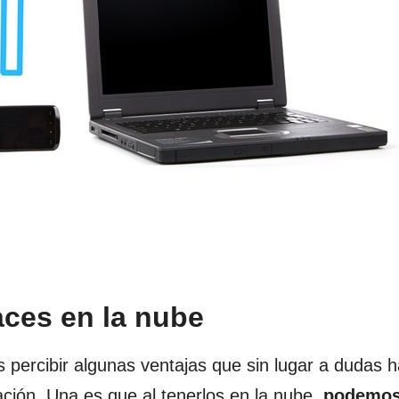
aces en la nube
s percibir algunas ventajas que sin lugar a dudas 
ación. Una es que al tenerlos en la nube,
podemo