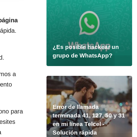
 página
ápida.
¿Es posible hackear un
grupo de WhatsApp?
d.
imos a
mento
Error de llamada
ono para
terminada 41, 127, 50 y 31
esites
en mi línea Telcel -
a
Solución rápida