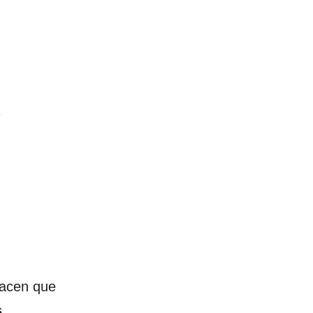
hacen que
s