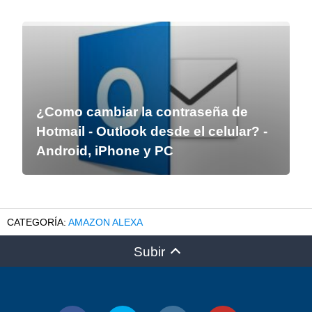
¿Como cambiar la contraseña de
Hotmail - Outlook desde el celular? -
Android, iPhone y PC
AMAZON ALEXA
Subir