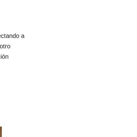
ectando a
otro
ción