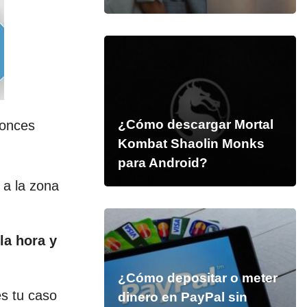
¿Cómo descargar Mortal
tonces
Kombat Shaolin Monks
para Android?
 a la zona
la hora y
¿Cómo depositar o meter
s tu caso
dinero en PayPal sin