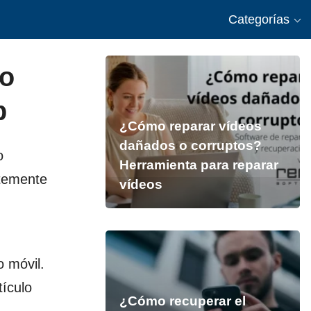
Categorías
mo
p
¿Cómo reparar vídeos
dañados o corruptos?
o
Herramienta para reparar
ntemente
vídeos
o móvil.
tículo
¿Cómo recuperar el