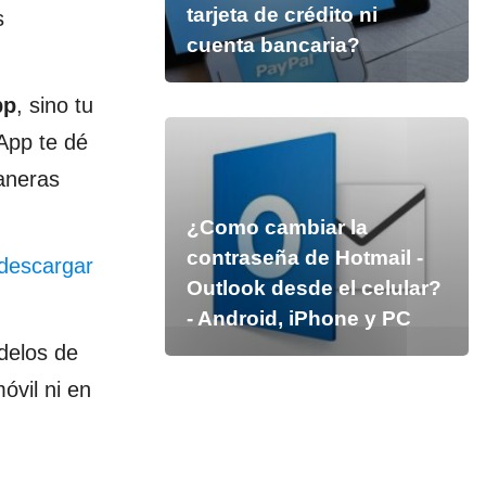
tarjeta de crédito ni
s
cuenta bancaria?
pp
, sino tu
App te dé
aneras
¿Como cambiar la
contraseña de Hotmail -
descargar
Outlook desde el celular?
- Android, iPhone y PC
delos de
óvil ni en