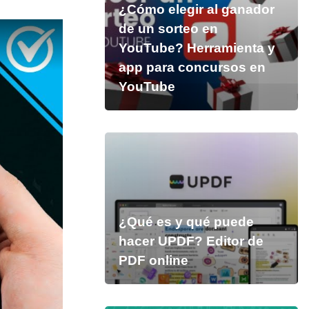
¿Cómo elegir al ganador
de un sorteo en
YouTube? Herramienta y
app para concursos en
YouTube
¿Qué es y qué puede
hacer UPDF? Editor de
PDF online