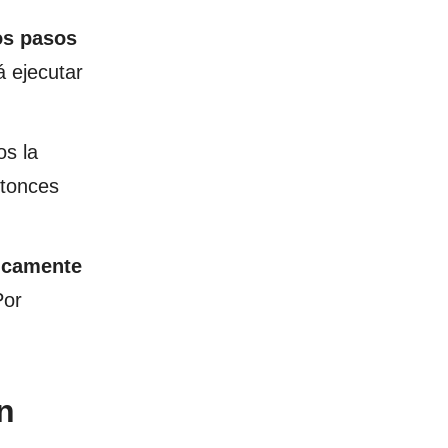
os pasos
á ejecutar
os la
ntonces
icamente
Por
n