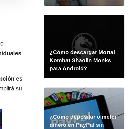
ro
¿Cómo descargar Mortal
siduales
Kombat Shaolin Monks
para Android?
pción es
mplirá su
¿Cómo depositar o meter
dinero en PayPal sin