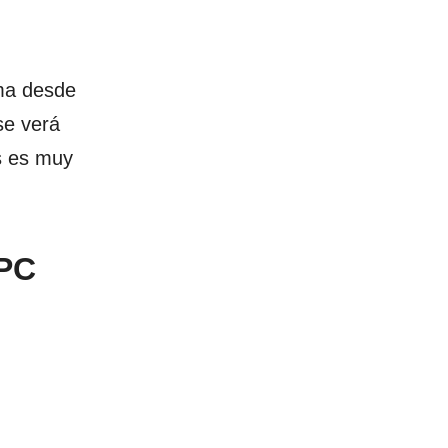
ama desde
se verá
s es muy
 PC