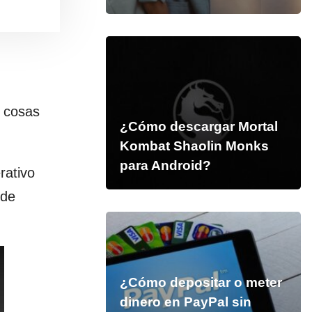
s cosas
¿Cómo descargar Mortal
Kombat Shaolin Monks
para Android?
rativo
 de
¿Cómo depositar o meter
dinero en PayPal sin