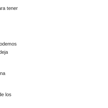
ra tener
 podemos
deja
una
de los