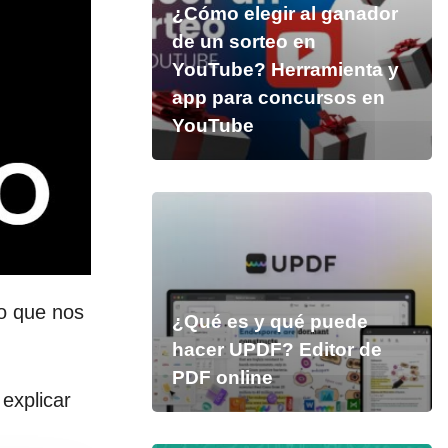
¿Cómo elegir al ganador
de un sorteo en
YouTube? Herramienta y
app para concursos en
YouTube
o que nos
¿Qué es y qué puede
hacer UPDF? Editor de
PDF online
explicar