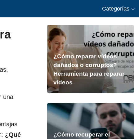
Categorías
ra
¿Cómo reparar vídeos
dañados o corruptos?
as,
Herramienta para reparar
vídeos
r una
entajas
r:
¿Qué
¿Cómo recuperar el